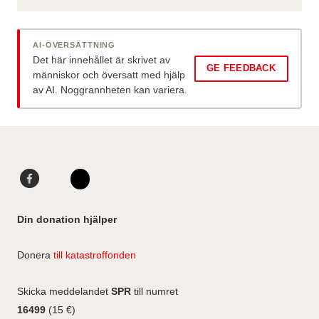
AI-ÖVERSÄTTNING
Det här innehållet är skrivet av
GE FEEDBACK
människor och översatt med hjälp
av AI. Noggrannheten kan variera.
F
L
a
i
I
c
n
n
Din donation hjälper
e
k
s
b
e
t
Donera
till katastroffonden
o
d
a
o
I
g
Skicka meddelandet
SPR
till numret
k
n
r
16499
(15 €)