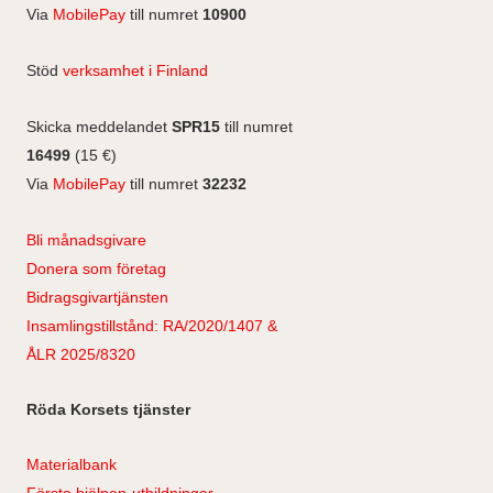
a
Via
MobilePay
till numret
10900
m
Stöd
verksamhet i Finland
Skicka meddelandet
SPR15
till numret
16499
(15 €)
Via
MobilePay
till numret
32232
Bli månadsgivare
Donera som företag
Bidragsgivartjänsten
Insamlingstillstånd: RA/2020/1407 &
ÅLR 2025/8320
Röda Korsets tjänster
Materialbank
Första hjälpen-utbildningar