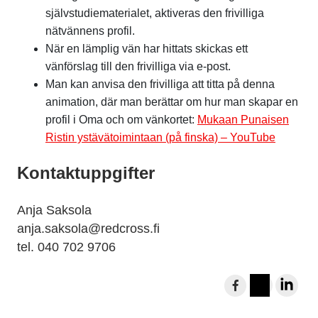
självstudiematerialet, aktiveras den frivilliga
nätvännens profil.
När en lämplig vän har hittats skickas ett
vänförslag till den frivilliga via e-post.
Man kan anvisa den frivilliga att titta på denna
animation, där man berättar om hur man skapar en
profil i Oma och om vänkortet:
Mukaan Punaisen
Ristin ystävätoimintaan (på finska) – YouTube
Kontaktuppgifter
Anja Saksola
anja.saksola@redcross.fi
tel. 040 702 9706
D
e
I
L
l