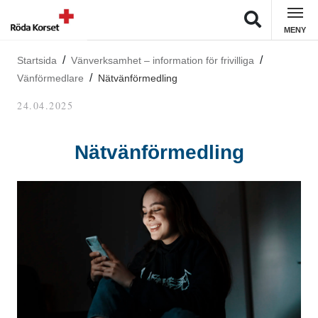
MENY
Startsida
Vänverksamhet – information för frivilliga
Vänförmedlare
Nätvänförmedling
24.04.2025
Nätvänförmedling