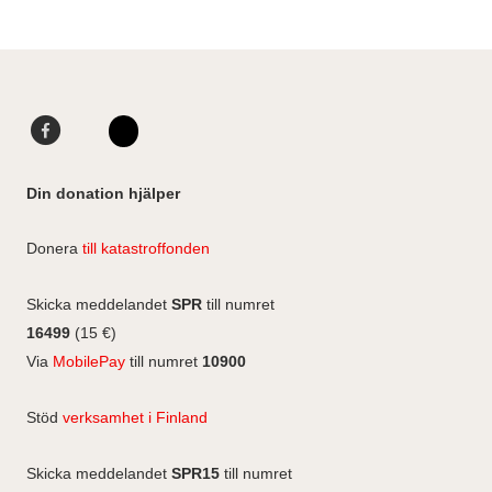
n
i
a
s
n
t
t
k
i
a
e
l
g
d
F
L
l
r
I
a
i
I
F
a
n
c
n
n
a
Din donation hjälper
m
e
k
s
c
b
e
e
t
Donera
till katastroffonden
o
d
b
a
o
I
o
g
Skicka meddelandet
SPR
till numret
k
n
o
r
16499
(15 €)
k
a
Via
MobilePay
till numret
10900
m
Stöd
verksamhet i Finland
Skicka meddelandet
SPR15
till numret