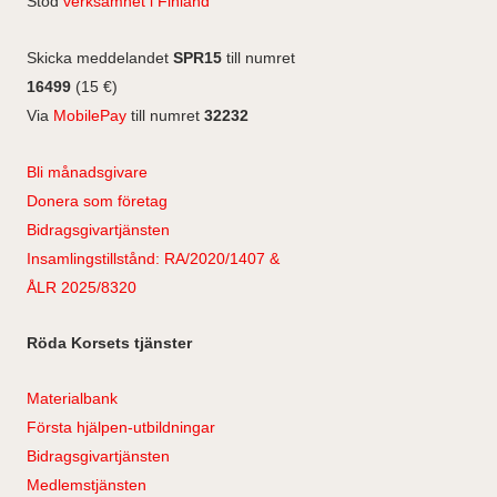
Stöd
verksamhet i Finland
Skicka meddelandet
SPR15
till numret
16499
(15 €)
Via
MobilePay
till numret
32232
Bli månadsgivare
Donera som företag
Bidragsgivartjänsten
Insamlingstillstånd: RA/2020/1407 &
ÅLR 2025/8320
Röda Korsets tjänster
Materialbank
Första hjälpen-utbildningar
Bidragsgivartjänsten
Medlemstjänsten