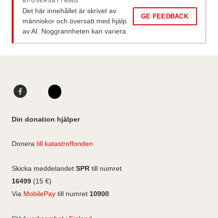
AI-ÖVERSÄTTNING
Det här innehållet är skrivet av
GE FEEDBACK
människor och översatt med hjälp
av AI. Noggrannheten kan variera.
F
L
a
i
I
c
n
n
Din donation hjälper
e
k
s
b
e
t
Donera
till katastroffonden
o
d
a
o
I
g
Skicka meddelandet
SPR
till numret
k
n
r
16499
(15 €)
a
Via
MobilePay
till numret
10900
m