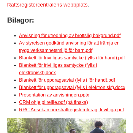
Rättsregistercentralens webbplats
.
Bilagor:
Anvisning för utredning av brottslig bakgrund.pdf
Av styrelsen godkänd anvisning för att främja en
trygg verksamhetsmiljö för barn.pdf
Blankett för frivilligas samtycke (fylls i för hand).pdf
Blankett för frivilligas samtycke (fylls i
elektroniskt).docx
Blankett för uppdragsavtal (fylls i för hand).pdf
Blankett för uppdragsavtal (fylls i elektroniskt).docx
Presentation av anvisningen.pptx
CRM ohje piireille.pdf (på finska)
RRC Ansökan om straffregisterutdrag, frivilliga.pdf