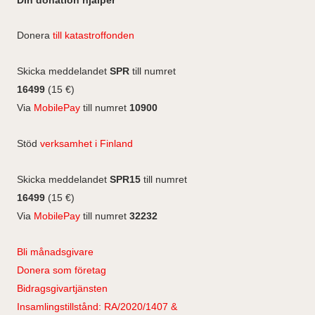
m
e
k
s
c
b
e
e
t
Donera
till katastroffonden
o
d
b
a
o
I
o
g
Skicka meddelandet
SPR
till numret
k
n
o
r
16499
(15 €)
k
a
Via
MobilePay
till numret
10900
m
Stöd
verksamhet i Finland
Skicka meddelandet
SPR15
till numret
16499
(15 €)
Via
MobilePay
till numret
32232
Bli månadsgivare
Donera som företag
Bidragsgivartjänsten
Insamlingstillstånd: RA/2020/1407 &