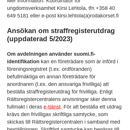
Mer information: Koordinator för
ungdomsverksamhet Kirsi Lehtola, tfn +358 40
649 5181 eller e-post kirsi.lehtola(a)rodakorset.fi
Ansökan om straffregisterutdrag
(uppdaterad 5/2023)
Om avdelningen använder suomi.fi-
identifikation
kan en företrädare som är införd i
föreningsregistret (t.ex. ordföranden)
befullmäktiga en annan företrädare för
anordnaren (t.ex. den ansvariga frivilliga) att
beställa straffregisterutdrag för frivilliga. Enligt
Rättsregistercentralens anvisningar sker denna
fullmakt i deras
e-tjänst
. För att beställa ett utdrag
krävs den frivilligas skriftliga samtycke, som
skickas till Rättsregistercentralen i samband med
beställningen. Skriftligt samtycke kan begäras till