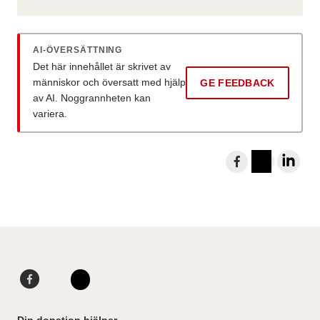
AI-ÖVERSÄTTNING
Det här innehållet är skrivet av
människor och översatt med hjälp
GE FEEDBACK
av AI. Noggrannheten kan
variera.
D
e
I
L
l
n
i
a
s
n
t
t
k
i
a
e
l
g
d
F
L
l
r
I
a
i
I
F
a
n
c
n
n
a
Din donation hjälper