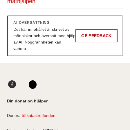
mathjälpen
AI-ÖVERSÄTTNING
Det här innehållet är skrivet av
människor och översatt med hjälp
GE FEEDBACK
av AI. Noggrannheten kan
variera.
F
L
a
i
I
c
n
n
Din donation hjälper
e
k
s
b
e
t
Donera
till katastroffonden
o
d
a
o
I