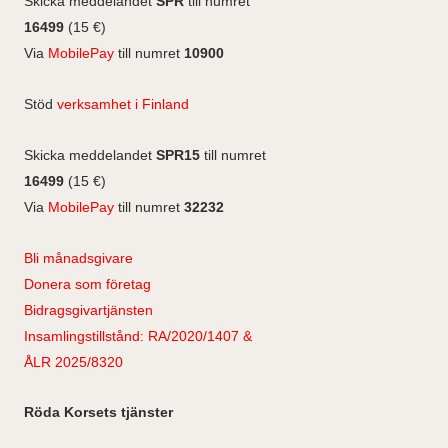
g
Skicka meddelandet
SPR
till numret
k
n
r
16499
(15 €)
a
Via
MobilePay
till numret
10900
m
Stöd
verksamhet i Finland
Skicka meddelandet
SPR15
till numret
16499
(15 €)
Via
MobilePay
till numret
32232
Bli månadsgivare
Donera som företag
Bidragsgivartjänsten
Insamlingstillstånd: RA/2020/1407 &
ÅLR 2025/8320
Röda Korsets tjänster