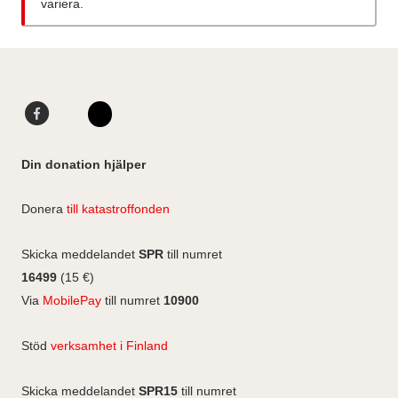
variera.
F
L
a
i
I
c
n
n
Din donation hjälper
e
k
s
b
e
t
Donera
till katastroffonden
o
d
a
o
I
g
Skicka meddelandet
SPR
till numret
k
n
r
16499
(15 €)
a
Via
MobilePay
till numret
10900
m
Stöd
verksamhet i Finland
Skicka meddelandet
SPR15
till numret