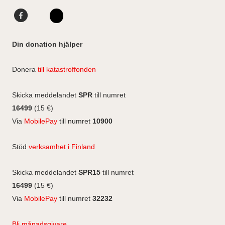
F
L
a
i
I
c
n
n
Din donation hjälper
e
k
s
b
e
t
Donera
till katastroffonden
o
d
a
o
I
g
Skicka meddelandet
SPR
till numret
k
n
r
16499
(15 €)
a
Via
MobilePay
till numret
10900
m
Stöd
verksamhet i Finland
Skicka meddelandet
SPR15
till numret
16499
(15 €)
Via
MobilePay
till numret
32232
Bli månadsgivare