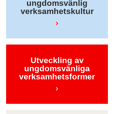
ungdomsvänlig
verksamhetskultur
Utveckling av
ungdomsvänliga
verksamhetsformer