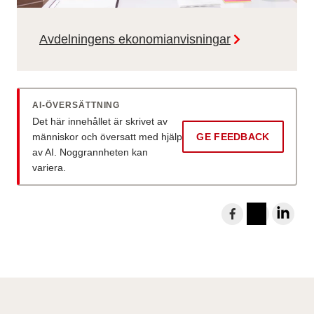
Avdelningens ekonomianvisningar
AI-ÖVERSÄTTNING
Det här innehållet är skrivet av
människor och översatt med hjälp
GE FEEDBACK
av AI. Noggrannheten kan
variera.
D
e
I
L
l
n
i
a
s
n
t
t
k
i
a
e