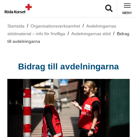
MENY
Startsida
Organisationsverksamhet
Avdelningarnas
stödmaterial – info för frivilliga
Avdelningarnas stöd
Bidrag
till avdelningarna
Bidrag till avdelningarna