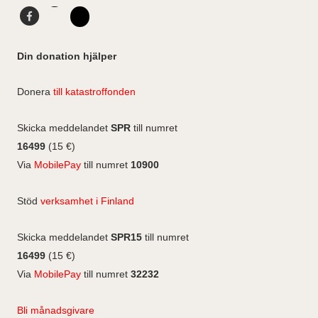
l
g
d
F
L
l
r
I
a
i
I
F
a
n
c
n
n
a
Din donation hjälper
m
e
k
s
c
b
e
e
t
Donera
till katastroffonden
o
d
b
a
o
I
o
g
Skicka meddelandet
SPR
till numret
k
n
o
r
16499
(15 €)
k
a
Via
MobilePay
till numret
10900
m
Stöd
verksamhet i Finland
Skicka meddelandet
SPR15
till numret
16499
(15 €)
Via
MobilePay
till numret
32232
Bli månadsgivare