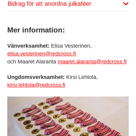
Bidrag för att anordna julkaféer
Mer information:
Vänverksamhet:
Elisa Vesterinen,
elisa.vesterinen@redcross.fi
och Maaret Alaranta
maaret.alaranta@redcross.fi
Ungdomsverksamhet:
Kirsi Lehtola,
kirsi.lehtola@redcross.fi