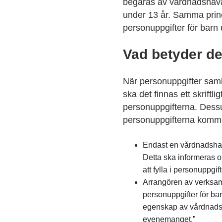
begäras av vårdnadshavare
under 13 år. Samma prin
personuppgifter för barn u
Vad betyder de
När personuppgifter saml
ska det finnas ett skrift
personuppgifterna. Dess
personuppgifterna komme
Endast en vårdnadshava
Detta ska informeras 
att fylla i personuppg
Arrangören av verksam
personuppgifter för bar
egenskap av vårdnadsh
evenemanget.”