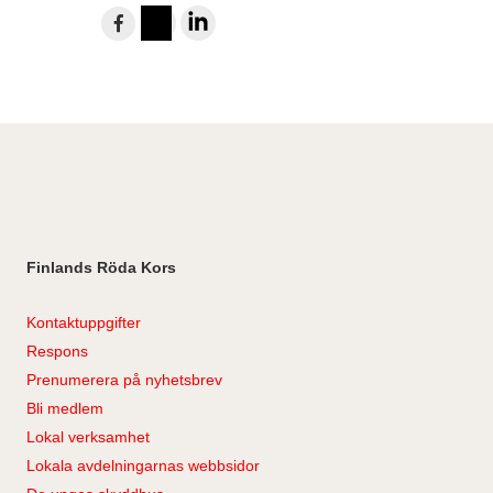
Dela
till
Instagram
LinkedIn
Facebook
Finlands Röda Kors
Kontaktuppgifter
Respons
Prenumerera på nyhetsbrev
Bli medlem
Lokal verksamhet
Lokala avdelningarnas webbsidor