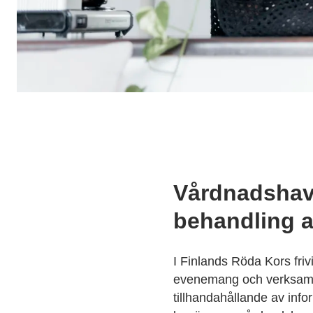
Vårdnadshava
behandling a
I Finlands Röda Kors friv
evenemang och verksamhe
tillhandahållande av infor