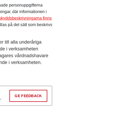
nade personuppgifterna
ngar, där informationen i
skyddsbeskrivningarna finns
las på det sätt som beskrivs
 till alla underåriga
nde i verksamheten
ltagares vårdnadshavare
ande i verksamheten.
GE FEEDBACK
.