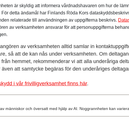
heten är skyldig att informera vårdnadshavaren om hur de läm
 För detta ändamål har Finlands Röda Kors dataskyddsbeskrivni
enden relaterade till användningen av uppgifterna beskrivs.
Data
ören av verksamheten ansvarar för att personuppgifterna behand
gen.
ngören av verksamheten alltid samlar in kontaktuppgifter
re, så att de kan nås under verksamheten. Om deltaga
a från hemmet, rekommenderar vi att alla underåriga de
 även att samtycke begäras för den underåriges deltag
ydd i vår frivilligverksamhet finns här
.
et av människor och översatt med hjälp av AI. Noggrannheten kan variera