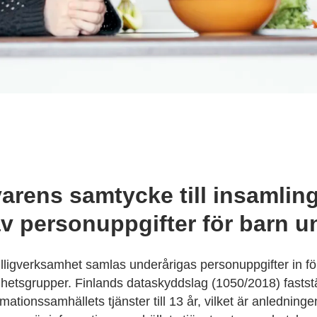
rens samtycke till insamlin
v personuppgifter för barn u
illigverksamhet samlas underårigas personuppgifter in fö
tsgrupper. Finlands dataskyddslag (1050/2018) faststäl
mationssamhällets tjänster till 13 år, vilket är anledninge