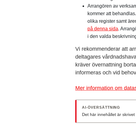
Arrangören av verksam
kommer att behandlas.
olika register samt är
på denna sida
. Arrang
i den valda beskrivnin
Vi rekommenderar att arra
deltagares vårdnadshava
kräver övernattning bort
informeras och vid behov
Mer information om datask
AI-ÖVERSÄTTNING
Det här innehållet är skriv