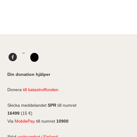
Facebook
LinkedIn
Instagram
Din donation hjälper
Donera
till katastroffonden
Skicka meddelandet
SPR
till numret
16499
(15 €)
Via
MobilePay
till numret
10900
Stöd
verksamhet i Finland