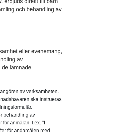
erbjuds direkt till barn
amling och behandling av
rksamhet eller evenemang,
andling av
r de lämnade
arrangören av verksamheten.
dnadshavaren ska instrueras
lningsformulär.
r behandling av
 för anmälan, t.ex. ”I
fter för ändamålen med