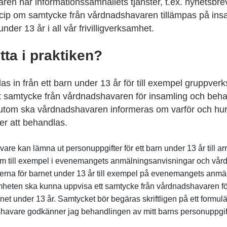
n när informationssamhällets tjänster, t.ex. nyhetsbrev, 
cip om samtycke från vårdnadshavaren tillämpas på ins
nder 13 år i all vår frivilligverksamhet.
tta i praktiken?
as in från ett barn under 13 år för till exempel gruppve
ligt samtycke från vårdnadshavaren för insamling och beh
utom ska vårdnadshavaren informeras om varför och hu
r att behandlas.
re kan lämna ut personuppgifter för ett barn under 13 år till 
om till exempel i evenemangets anmälningsanvisningar och vår
ifterna för barnet under 13 år till exempel på evenemangets anmä
heten ska kunna uppvisa ett samtycke från vårdnadshavaren fö
net under 13 år. Samtycket bör begäras skriftligen på ett formulär
avare godkänner jag behandlingen av mitt barns personuppgi