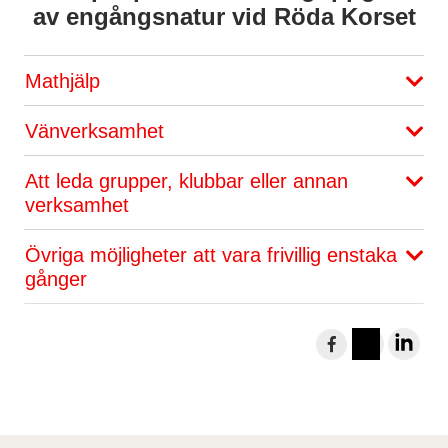
av engångsnatur vid Röda Korset
Mathjälp
Vänverksamhet
Att leda grupper, klubbar eller annan
verksamhet
Övriga möjligheter att vara frivillig enstaka
gånger
D
e
I
L
l
n
i
a
s
n
t
t
k