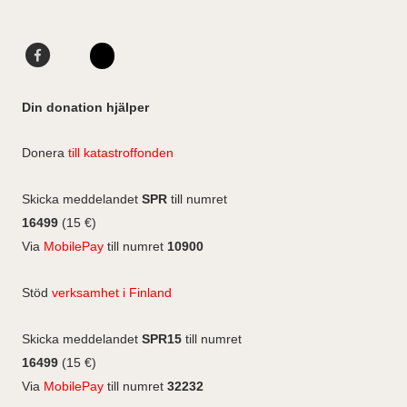
i
a
e
l
g
d
F
L
l
r
I
a
i
I
F
a
n
c
n
n
a
Din donation hjälper
m
e
k
s
c
b
e
e
t
Donera
till katastroffonden
o
d
b
a
o
I
o
g
Skicka meddelandet
SPR
till numret
k
n
o
r
16499
(15 €)
k
a
Via
MobilePay
till numret
10900
m
Stöd
verksamhet i Finland
Skicka meddelandet
SPR15
till numret
16499
(15 €)
Via
MobilePay
till numret
32232