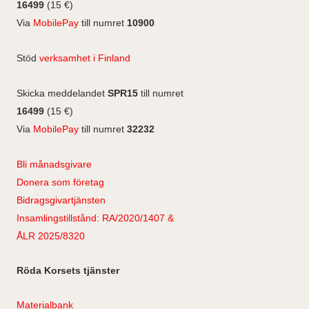
k
n
o
r
16499
(15 €)
k
a
Via
MobilePay
till numret
10900
m
Stöd
verksamhet i Finland
Skicka meddelandet
SPR15
till numret
16499
(15 €)
Via
MobilePay
till numret
32232
Bli månadsgivare
Donera som företag
Bidragsgivartjänsten
Insamlingstillstånd: RA/2020/1407 &
ÅLR 2025/8320
Röda Korsets tjänster
Materialbank